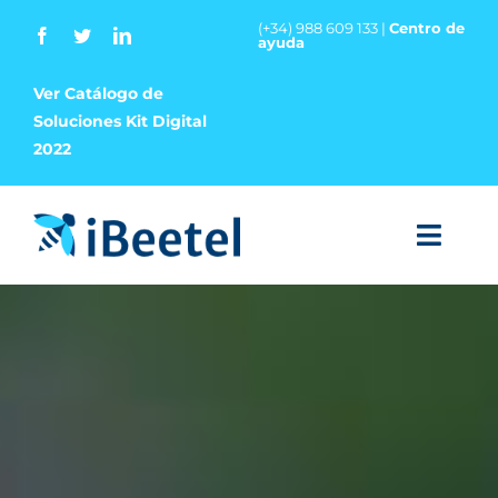
Saltar
(+34) 988 609 133 |
Centro de
ayuda
al
contenido
Ver Catálogo de
Soluciones Kit Digital
2022
Toggl
Navig
LA EMPRESA
SERVICIOS
SOLUCIONES