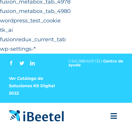
fusion_metabox_tab_4978
fusion_metabox_tab_4980
wordpress_test_cookie
tk_ai
fusionredux_current_tab
wp-settings-*
(+34) 988 609 133 |
Centro de
ayuda
Ver Catálogo de
Soluciones Kit Digital
2022
Toggl
Navig