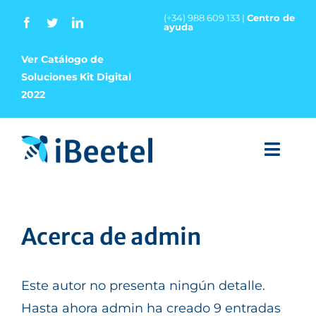
Saltar
(+34) 988 609 133 |
Centro de
ayuda
al
contenido
Ver Catálogo de
Soluciones Kit Digital
2022
Toggl
Navig
LA EMPRESA
Acerca de
admin
SERVICIOS
SOLUCIONES
Este autor no presenta ningún detalle.
Hasta ahora admin ha creado 9 entradas