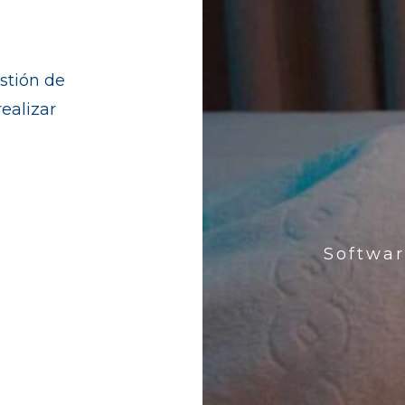
stión de
realizar
Softwar