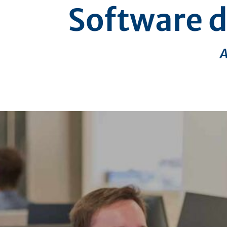
Software d
A