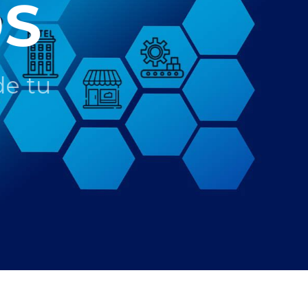
S
de tu