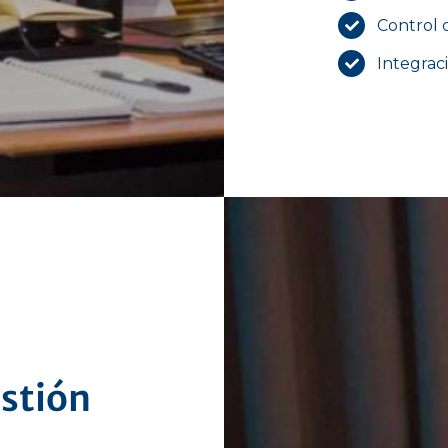
Control 
Integrac
estión