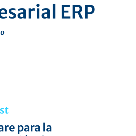
esarial ERP
io
st
re para la