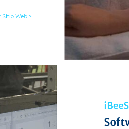
r Sitio Web >
iBeeS
Soft