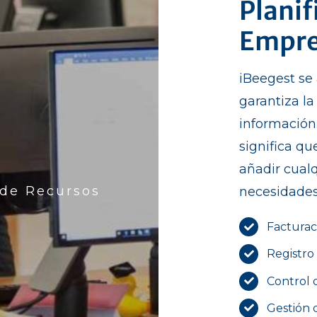
Planif
Empre
iBeegest se
garantiza la
información
significa q
añadir cualq
 de Recursos
necesidades
Facturac
Registro
Control 
Gestión 