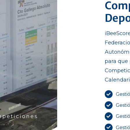
Comp
Depo
iBeeScore
Federacio
Autonómi
para que 
Competici
Calendari
Gestió
Gestió
mpeticiones
Gesti
Gestió