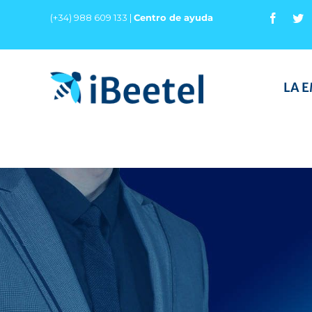
Saltar
(+34) 988 609 133 |
Centro de ayuda
al
contenido
LA 